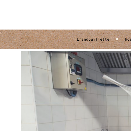
•
L'andouillette
No