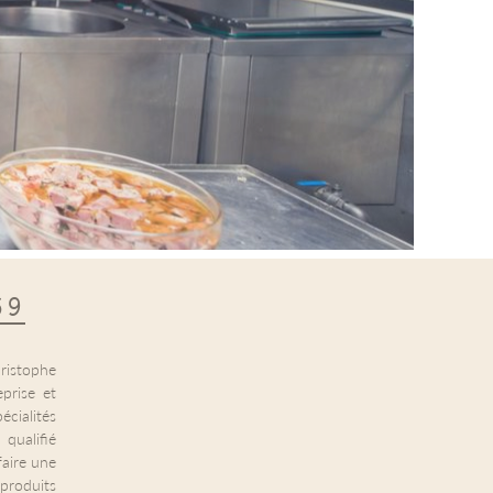
69
hristophe
prise et
écialités
qualifié
faire une
produits