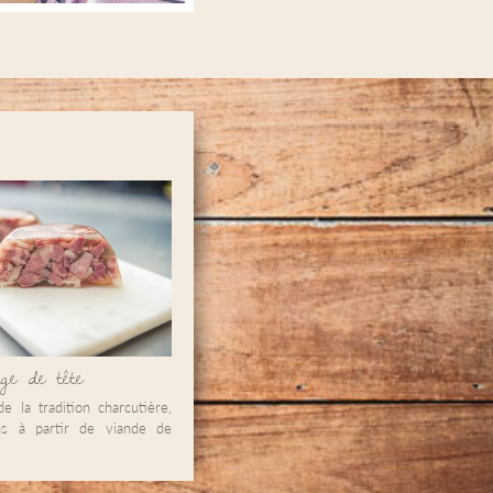
e de tête
de la tradition charcutière,
ns à partir de viande de