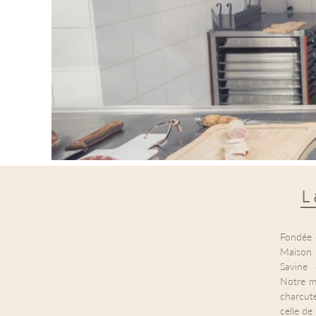
L
Fondée 
Maison
Savine 
Notre ma
charcute
celle de 