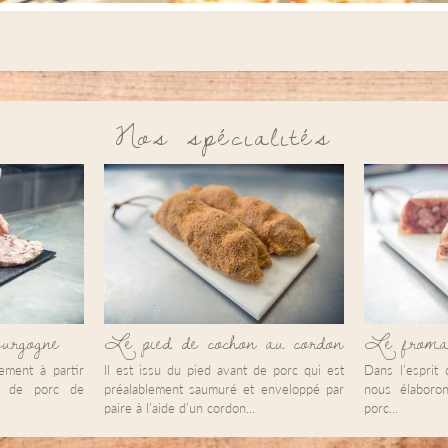
Nos spécialités
Le pied de cochon au cordon
Le fromag
urgogne
Il est issu du pied avant de porc qui est
Dans l’esprit 
lement à partir
préalablement saumuré et enveloppé par
nous élaboro
e de porc de
paire à l’aide d’un cordon...
porc...