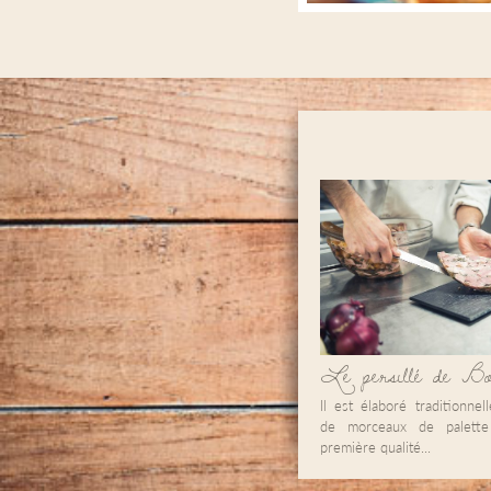
Le persillé de Bo
Il est élaboré traditionnel
de morceaux de palett
première qualité...